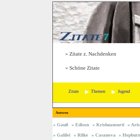
Zitate z. Nachdenken
Schöne Zitate
Zitate
Themen
Jugend
Autoren
Gauß
Edison
Krishnamurti
Aris
Galilei
Rilke
Casanova
Hepbur