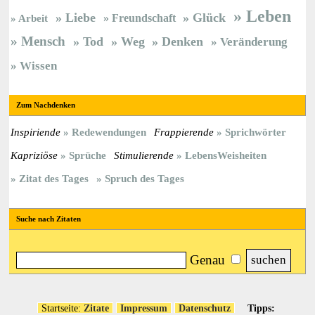
Leben
Liebe
Glück
Freundschaft
Arbeit
Mensch
Tod
Weg
Denken
Veränderung
Wissen
Zum Nachdenken
Inspiriende
Redewendungen
Frappierende
Sprichwörter
Kapriziöse
Sprüche
Stimulierende
LebensWeisheiten
Zitat des Tages
Spruch des Tages
Suche nach Zitaten
Genau
Startseite:
Zitate
Impressum
Datenschutz
Tipps: