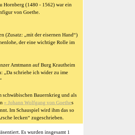
u Hornberg (1480 - 1562) war ein
nfigur von Goethe.
en (Zusatz: „mit der eisernen Hand“)
henlohe, der eine wichtige Rolle im
ainzer Amtmann auf Burg Krautheim
n: „Da schriehe ich wider zu ime
“
im schwäbischen Bauernkrieg und als
in
Johann Wolfgang von Goethe
s
nnt. Im Schauspiel wird ihm das so
Arsche lecken“ zugeschrieben.
präsentiert. Es wurden insgesamt 1