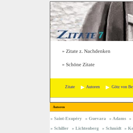
Zitate z. Nachdenken
Schöne Zitate
Zitate
Autoren
Götz von Be
Autoren
Saint-Exupéry
Guevara
Adams
Schiller
Lichtenberg
Schmidt
Ke