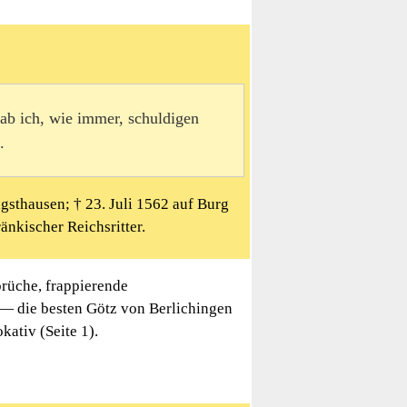
hab ich, wie immer, schuldigen
.
gsthausen; † 23. Juli 1562 auf Burg
nkischer Reichsritter.
rüche, frappierende
 — die besten Götz von Berlichingen
kativ (Seite 1).