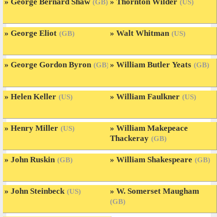
George Bernard Shaw
Thornton Wilder
(GB)
(US)
George Eliot
Walt Whitman
(GB)
(US)
George Gordon Byron
William Butler Yeats
(GB)
(GB)
Helen Keller
William Faulkner
(US)
(US)
Henry Miller
William Makepeace
(US)
Thackeray
(GB)
John Ruskin
William Shakespeare
(GB)
(GB)
John Steinbeck
W. Somerset Maugham
(US)
(GB)