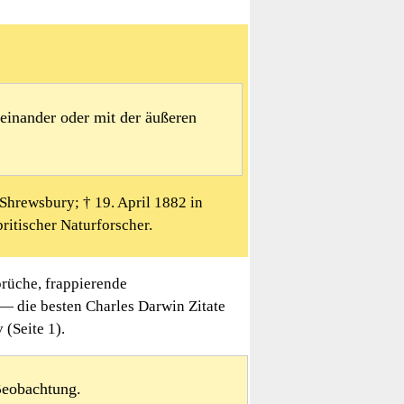
teinander oder mit der äußeren
 Shrewsbury; † 19. April 1882 in
itischer Naturforscher.
rüche, frappierende
 — die besten Charles Darwin Zitate
(Seite 1).
Beobachtung.