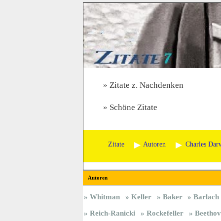
Zitate z. Nachdenken
Schöne Zitate
Zitate
Autoren
Charles Dar
Autoren
Whitman
Keller
Baker
Barlach
Reich-Ranicki
Rockefeller
Beethov