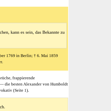
chen, kann es sein, das Bekannte zu
er 1769 in Berlin; † 6. Mai 1859
r.
rüche, frappierende
n — die besten Alexander von Humboldt
okativ (Seite 1).
ch.