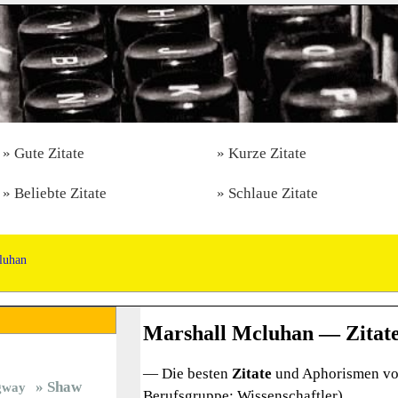
Gute Zitate
Kurze Zitate
Beliebte Zitate
Schlaue Zitate
luhan
Marshall Mcluhan — Zitat
— Die besten
Zitate
und Aphorismen vo
Shaw
gway
Berufsgruppe: Wissenschaftler)