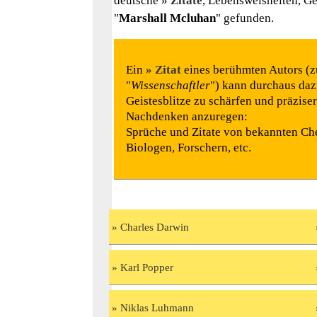
deutsche
Zitate
, Lebensweisheiten, G
"
Marshall Mcluhan
" gefunden.
Ein
Zitat
eines berühmten Autors (z
"
Wissenschaftler
") kann durchaus daz
Geistesblitze zu schärfen und präzise
Nachdenken anzuregen:
Sprüche und Zitate von bekannten Ch
Biologen, Forschern, etc.
Charles Darwin
Karl Popper
Niklas Luhmann