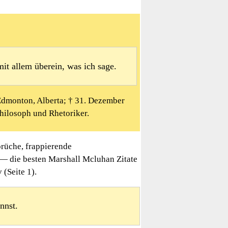
it allem überein, was ich sage.
 Edmonton, Alberta; † 31. Dezember
hilosoph und Rhetoriker.
rüche, frappierende
 — die besten Marshall Mcluhan Zitate
(Seite 1).
nnst.