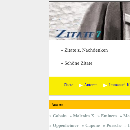
Zitate z. Nachdenken
Schöne Zitate
Zitate
Autoren
Immanuel K
Autoren
Cobain
Malcolm X
Eminem
Mo
Oppenheimer
Capone
Porsche