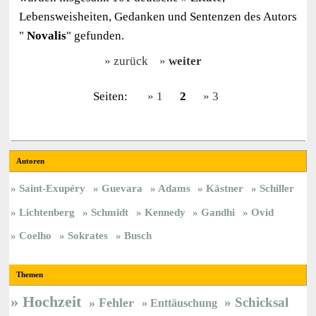
Lebensweisheiten, Gedanken und Sentenzen des Autors
"
Novalis
" gefunden.
zurück
weiter
Seiten:
1
2
3
Autoren
Saint-Exupéry
Guevara
Adams
Kästner
Schiller
Lichtenberg
Schmidt
Kennedy
Gandhi
Ovid
Coelho
Sokrates
Busch
Themen
Hochzeit
Schicksal
Fehler
Enttäuschung