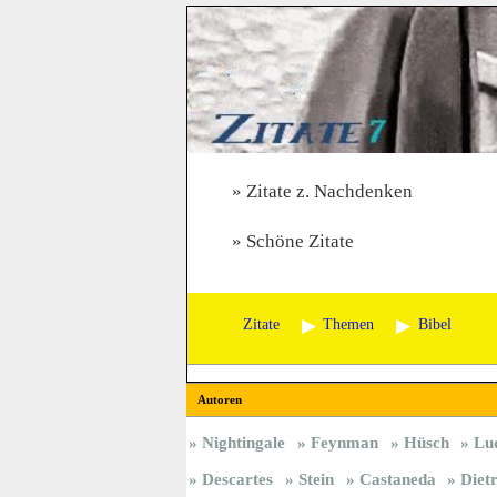
Zitate z. Nachdenken
Schöne Zitate
Zitate
Themen
Bibel
Autoren
Nightingale
Feynman
Hüsch
Lu
Descartes
Stein
Castaneda
Diet