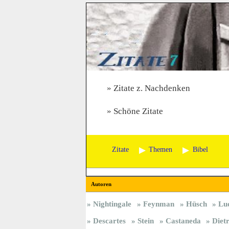
Zitate z. Nachdenken
Schöne Zitate
Zitate
Themen
Bibel
Autoren
Nightingale
Feynman
Hüsch
Lu
Descartes
Stein
Castaneda
Diet