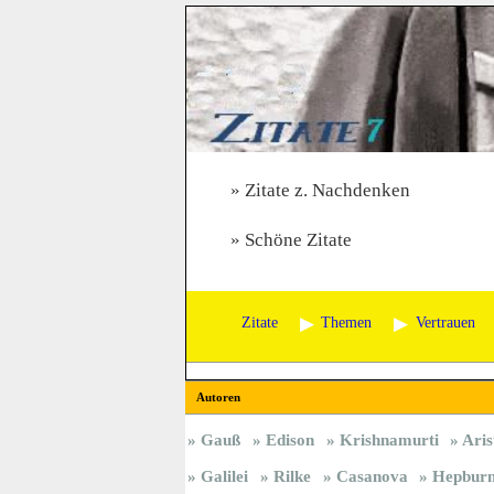
Zitate z. Nachdenken
Schöne Zitate
Zitate
Themen
Vertrauen
Autoren
Gauß
Edison
Krishnamurti
Aris
Galilei
Rilke
Casanova
Hepbur