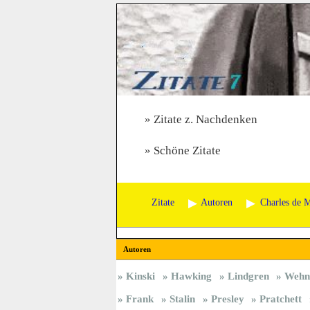
Zitate z. Nachdenken
Schöne Zitate
Zitate
Autoren
Charles de 
Autoren
Kinski
Hawking
Lindgren
Wehn
Frank
Stalin
Presley
Pratchett