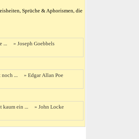
Weisheiten, Sprüche & Aphorismen, die
 ...
Joseph Goebbels
 noch ...
Edgar Allan Poe
t kaum ein ...
John Locke