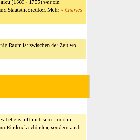
uieu (1689 - 1755) war ein
 und Staatstheoretiker. Mehr
Charles
wenig Raum ist zwischen der Zeit wo
es Lebens hilfreich sein – und im
nur Eindruck schinden, sondern auch