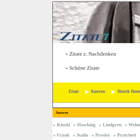
Zitate z. Nachdenken
Schöne Zitate
Zitate
Autoren
Henrik Ibse
Autoren
Kinski
Hawking
Lindgren
Wehn
Frank
Stalin
Presley
Pratchett