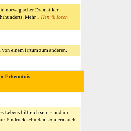
ein norwegischer Dramatiker,
Jahrhunderts. Mehr
Henrik Ibsen
mel von einem Irrtum zum anderen.
/
Erkenntnis
es Lebens hilfreich sein – und im
nur Eindruck schinden, sondern auch