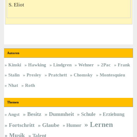
S. Eliot
Autoren
Kinski
Hawking
Lindgren
Wehner
2Pac
Frank
Stalin
Presley
Pratchett
Chomsky
Montesquieu
Nhat
Roth
Themen
Besitz
Dummheit
Schule
Erziehung
Angst
Lernen
Fortschritt
Glaube
Humor
Musik
Talent