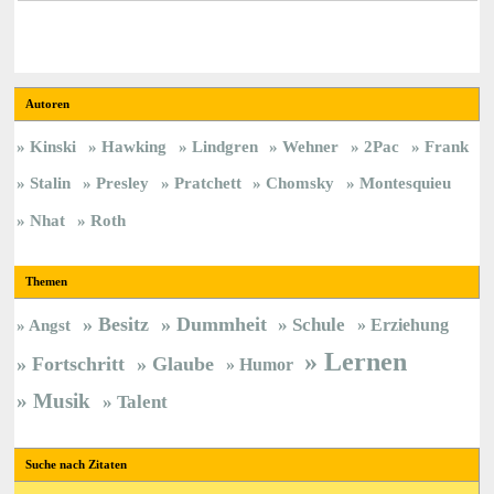
Autoren
Kinski
Hawking
Lindgren
Wehner
2Pac
Frank
Stalin
Presley
Pratchett
Chomsky
Montesquieu
Nhat
Roth
Themen
Besitz
Dummheit
Schule
Erziehung
Angst
Lernen
Fortschritt
Glaube
Humor
Musik
Talent
Suche nach Zitaten