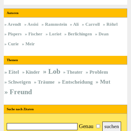
Autoren
Arendt
Assisi
Rammstein
Ali
Carroll
Röhrl
Pispers
Fischer
Loriot
Berlichingen
Dean
Curie
Meir
Themen
Lob
Eitel
Kinder
Theater
Problem
Mut
Entscheidung
Schweigen
Träume
Freund
Suche nach Zitaten
Genau