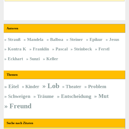
Autoren
Strauß
Mandela
Balboa
Steiner
Epikur
Jesus
Kontra K
Franklin
Pascal
Steinbeck
Ferstl
Eckhart
Sunzi
Keller
Themen
Lob
Eitel
Kinder
Theater
Problem
Mut
Entscheidung
Schweigen
Träume
Freund
Suche nach Zitaten