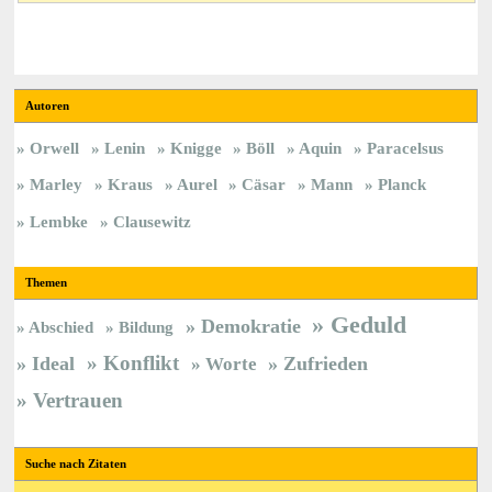
Autoren
Orwell
Lenin
Knigge
Böll
Aquin
Paracelsus
Marley
Kraus
Aurel
Cäsar
Mann
Planck
Lembke
Clausewitz
Themen
Geduld
Demokratie
Abschied
Bildung
Konflikt
Ideal
Zufrieden
Worte
Vertrauen
Suche nach Zitaten