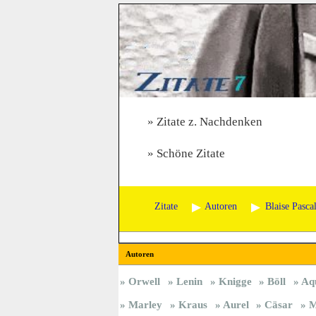
Zitate z. Nachdenken
Schöne Zitate
Zitate
Autoren
Blaise Pasca
Autoren
Orwell
Lenin
Knigge
Böll
Aq
Marley
Kraus
Aurel
Cäsar
M