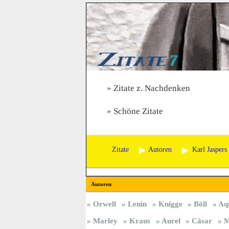
Zitate z. Nachdenken
Schöne Zitate
Zitate
Autoren
Karl Jaspers
Autoren
Orwell
Lenin
Knigge
Böll
Aq
Marley
Kraus
Aurel
Cäsar
M