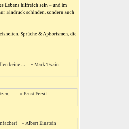
es Lebens hilfreich sein – und im
nur Eindruck schinden, sondern auch
Weisheiten, Sprüche & Aphorismen, die
llen keine ...
Mark Twain
zen, ...
Ernst Ferstl
infacher!
Albert Einstein