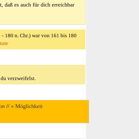
t, daß es auch für dich erreichbar
- 180 n. Chr.) war von 161 bis 180
tate
du verzweifelst.
on
//
Möglichkeit