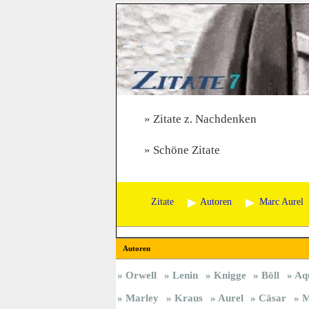
Zitate z. Nachdenken
Schöne Zitate
Zitate
Autoren
Marc Aurel
Autoren
Orwell
Lenin
Knigge
Böll
Aq
Marley
Kraus
Aurel
Cäsar
M