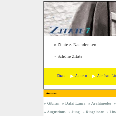
Zitate z. Nachdenken
Schöne Zitate
Zitate
Autoren
Abraham Li
Autoren
Gibran
Dalai Lama
Archimedes
Augustinus
Jung
Ringelnatz
Lin