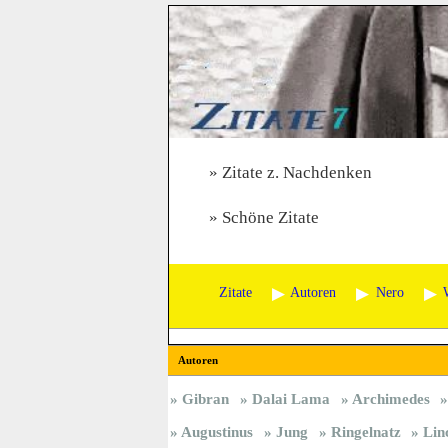
Zitate z. Nachdenken
Schöne Zitate
Zitate
Autoren
Nero
Autoren
Gibran
Dalai Lama
Archimedes
Augustinus
Jung
Ringelnatz
Lin