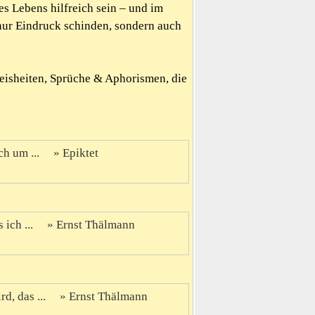
es Lebens hilfreich sein – und im
nur Eindruck schinden, sondern auch
Weisheiten, Sprüche & Aphorismen, die
ch um ...
Epiktet
 ich ...
Ernst Thälmann
d, das ...
Ernst Thälmann