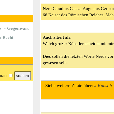
Nero Claudius Caesar Augustus Germanic
68 Kaiser des Römischen Reiches. Me
Gegenwart
e
Auch zitiert als:
Recht
Welch großer Künstler scheidet mit mir
Dies sollen die letzten Worte Neros vo
gewesen sein.
nau
Siehe weitere Zitate über:
Kunst
//