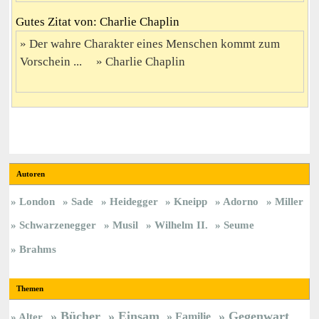
Gutes Zitat von: Charlie Chaplin
Der wahre Charakter eines Menschen kommt zum
Vorschein ...
Charlie Chaplin
Autoren
London
Sade
Heidegger
Kneipp
Adorno
Miller
Schwarzenegger
Musil
Wilhelm II.
Seume
Brahms
Themen
Bücher
Einsam
Gegenwart
Familie
Alter