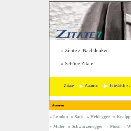
Zitate z. Nachdenken
Schöne Zitate
Zitate
Autoren
Friedrich Sc
Autoren
London
Sade
Heidegger
Kneipp
Miller
Schwarzenegger
Musil
Wi