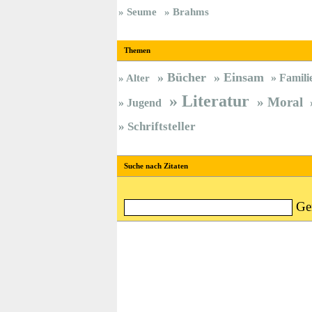
Seume
Brahms
Themen
Bücher
Einsam
Famili
Alter
Literatur
Moral
Jugend
Schriftsteller
Suche nach Zitaten
Ge