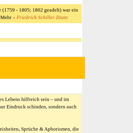
r (1759 - 1805; 1802 geadelt) war ein
r. Mehr
Friedrich Schiller Zitate
es Lebens hilfreich sein – und im
nur Eindruck schinden, sondern auch
Weisheiten, Sprüche & Aphorismen, die