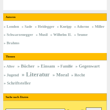
Autoren
London
Sade
Heidegger
Kneipp
Adorno
Miller
Schwarzenegger
Musil
Wilhelm II.
Seume
Brahms
Themen
Bücher
Einsam
Gegenwart
Familie
Alter
Literatur
Moral
Jugend
Recht
Schriftsteller
Suche nach Zitaten