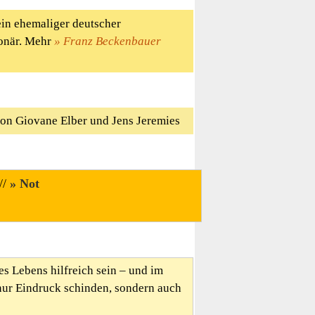
ein ehemaliger deutscher
ionär. Mehr
Franz Beckenbauer
on Giovane Elber und Jens Jeremies
//
Not
es Lebens hilfreich sein – und im
nur Eindruck schinden, sondern auch