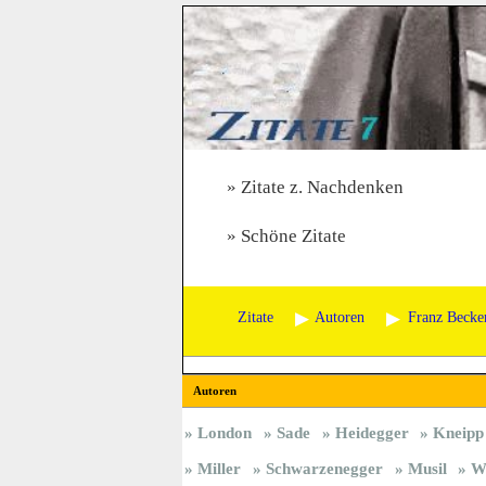
Zitate z. Nachdenken
Schöne Zitate
Zitate
Autoren
Franz Becke
Autoren
London
Sade
Heidegger
Kneipp
Miller
Schwarzenegger
Musil
Wi