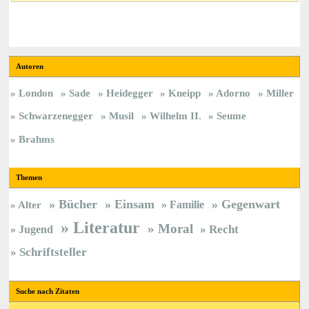
Autoren
London
Sade
Heidegger
Kneipp
Adorno
Miller
Schwarzenegger
Musil
Wilhelm II.
Seume
Brahms
Themen
Bücher
Einsam
Gegenwart
Familie
Alter
Literatur
Moral
Jugend
Recht
Schriftsteller
Suche nach Zitaten