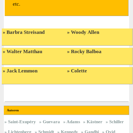
etc.
Barbra Streisand
Woody Allen
Walter Matthau
Rocky Balboa
Jack Lemmon
Colette
Autoren
Saint-Exupéry
Guevara
Adams
Kästner
Schiller
Lichtenberg
Schmidt
Kennedy
Gandhi
Ovid