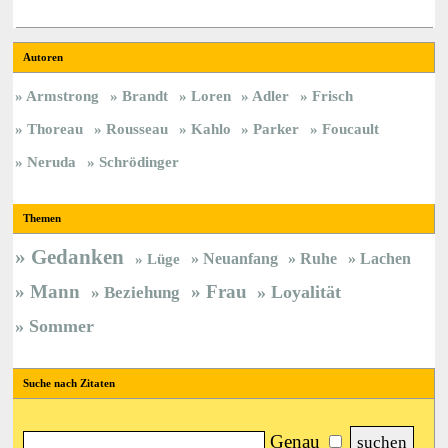
Autoren
Armstrong
Brandt
Loren
Adler
Frisch
Thoreau
Rousseau
Kahlo
Parker
Foucault
Neruda
Schrödinger
Themen
Gedanken
Neuanfang
Ruhe
Lachen
Lüge
Mann
Frau
Loyalität
Beziehung
Sommer
Suche nach Zitaten
Genau