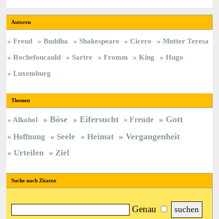
Autoren
Freud
Buddha
Shakespeare
Cicero
Mutter Teresa
Rochefoucauld
Sartre
Fromm
King
Hugo
Luxemburg
Themen
Böse
Eifersucht
Gott
Freude
Alkohol
Vergangenheit
Hoffnung
Seele
Heimat
Urteilen
Ziel
Suche nach Zitaten
Genau