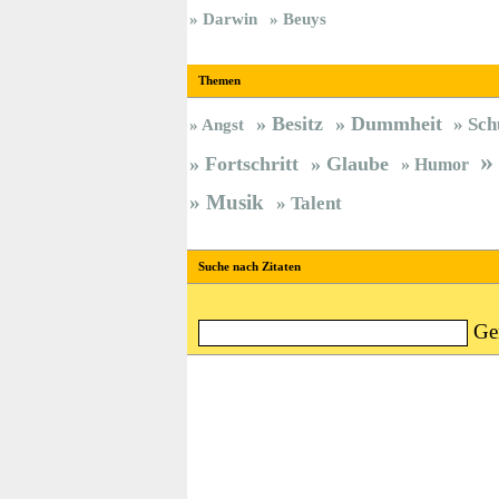
Darwin
Beuys
Themen
Besitz
Dummheit
Sch
Angst
Fortschritt
Glaube
Humor
Musik
Talent
Suche nach Zitaten
Ge