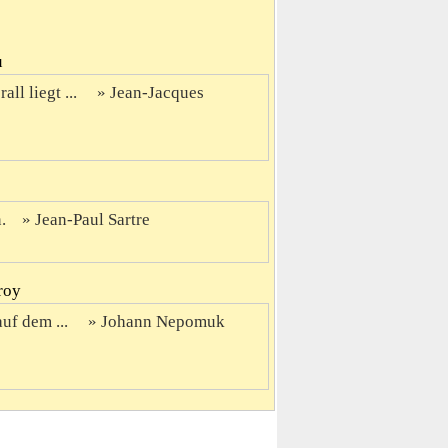
u
ll liegt ...
Jean-Jacques
.
Jean-Paul Sartre
roy
auf dem ...
Johann Nepomuk