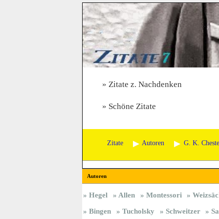
Zitate z. Nachdenken
Schöne Zitate
Zitate
Autoren
G. K. Cheste
Autoren
Hegel
Allen
Montessori
Weizsäc
Bingen
Tucholsky
Schweitzer
Sa