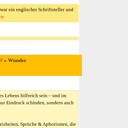
war ein englischer Schriftsteller und
ate
//
Wunder
es Lebens hilfreich sein – und im
nur Eindruck schinden, sondern auch
Weisheiten, Sprüche & Aphorismen, die