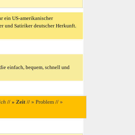
r ein US-amerikanischer
iker und Satiriker deutscher Herkunft.
 die einfach, bequem, schnell und
ich
//
Zeit
//
Problem
//