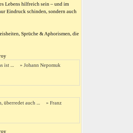
es Lebens hilfreich sein – und im
nur Eindruck schinden, sondern auch
Weisheiten, Sprüche & Aphorismen, die
roy
 ist ...
Johann Nepomuk
 überredet auch ...
Franz
roy