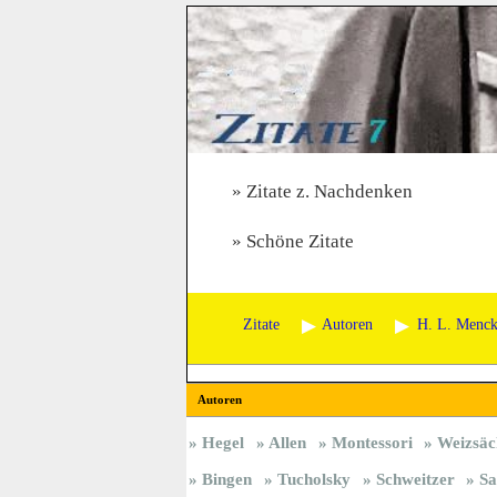
Zitate z. Nachdenken
Schöne Zitate
Zitate
Autoren
H. L. Menc
Autoren
Hegel
Allen
Montessori
Weizsäc
Bingen
Tucholsky
Schweitzer
Sa