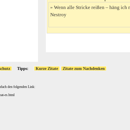
Wenn alle Stricke reißen – häng ich 
Nestroy
schutz
Tipps:
Kurze Zitate
Zitate zum Nachdenken
nfach den folgenden Link:
hat-es.html