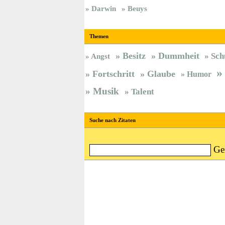
Darwin
Beuys
Themen
Besitz
Dummheit
Sch
Angst
Fortschritt
Glaube
Humor
Musik
Talent
Suche nach Zitaten
Ge