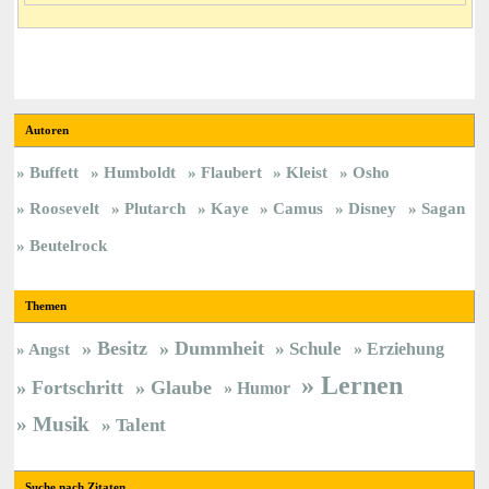
Autoren
Buffett
Humboldt
Flaubert
Kleist
Osho
Roosevelt
Plutarch
Kaye
Camus
Disney
Sagan
Beutelrock
Themen
Besitz
Dummheit
Schule
Erziehung
Angst
Lernen
Fortschritt
Glaube
Humor
Musik
Talent
Suche nach Zitaten