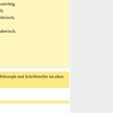
ksüchtig.
ch.
lerisch.
aberisch.
Philosoph und Schriftsteller im alten