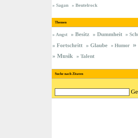
Sagan
Beutelrock
Themen
Besitz
Dummheit
Sch
Angst
Fortschritt
Glaube
Humor
Musik
Talent
Suche nach Zitaten
Ge