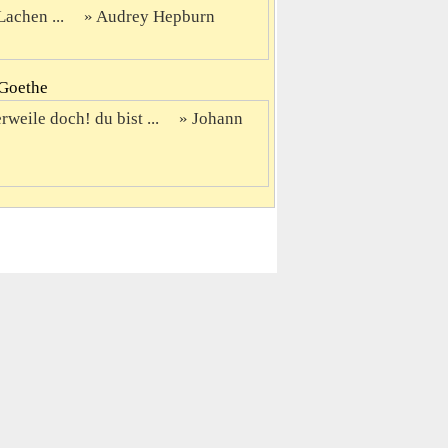
Lachen ...
Audrey Hepburn
 Goethe
weile doch! du bist ...
Johann