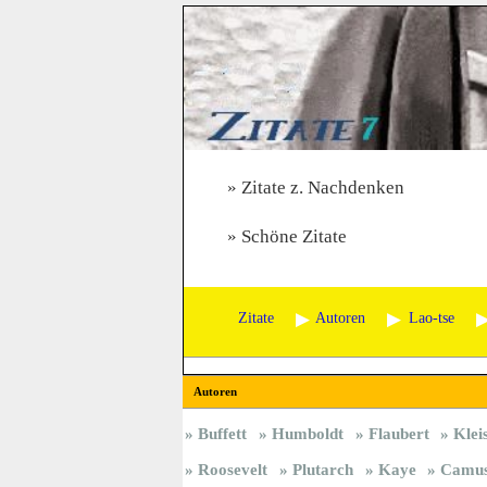
Zitate z. Nachdenken
Schöne Zitate
Zitate
Autoren
Lao-tse
Autoren
Buffett
Humboldt
Flaubert
Klei
Roosevelt
Plutarch
Kaye
Camu