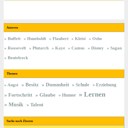
Autoren
Buffett
Humboldt
Flaubert
Kleist
Osho
Roosevelt
Plutarch
Kaye
Camus
Disney
Sagan
Beutelrock
Themen
Besitz
Dummheit
Schule
Erziehung
Angst
Lernen
Fortschritt
Glaube
Humor
Musik
Talent
Suche nach Zitaten