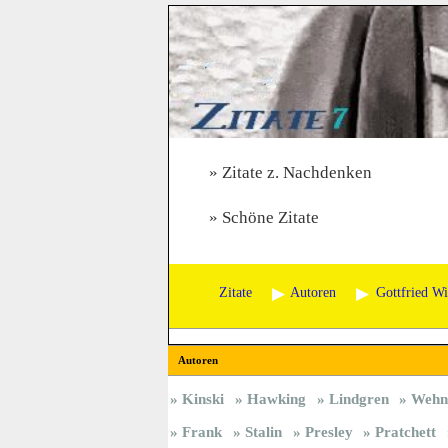
Zitate z. Nachdenken
Schöne Zitate
Zitate
Autoren
Gottfried W
Autoren
Kinski
Hawking
Lindgren
Wehn
Frank
Stalin
Presley
Pratchett