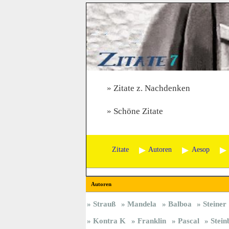
Zitate z. Nachdenken
Schöne Zitate
Zitate
Autoren
Aesop
Autoren
Strauß
Mandela
Balboa
Steiner
Kontra K
Franklin
Pascal
Stein