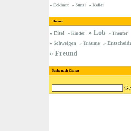
Eckhart
Sunzi
Keller
Themen
Lob
Eitel
Kinder
Theater
Entscheid
Schweigen
Träume
Freund
Suche nach Zitaten
Ge