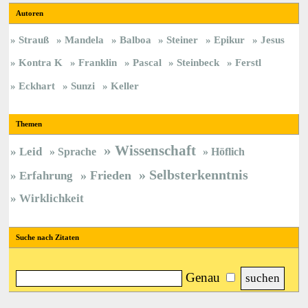
Autoren
Strauß
Mandela
Balboa
Steiner
Epikur
Jesus
Kontra K
Franklin
Pascal
Steinbeck
Ferstl
Eckhart
Sunzi
Keller
Themen
Wissenschaft
Leid
Sprache
Höflich
Selbsterkenntnis
Frieden
Erfahrung
Wirklichkeit
Suche nach Zitaten
Genau