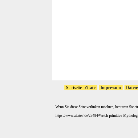
Startseite:
Zitate
Impressum
Daten
Wenn Sie diese Seite verlinken möchten, benutzen Sie ei
https://www.zitate7.de/23484/Welch-primitive-Mytholo