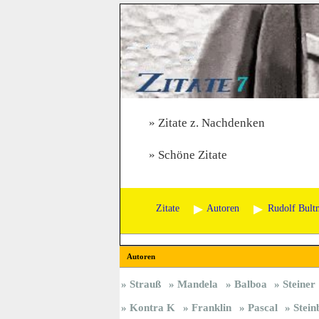
Zitate z. Nachdenken
Schöne Zitate
Zitate
Autoren
Rudolf Bult
Autoren
Strauß
Mandela
Balboa
Steiner
Kontra K
Franklin
Pascal
Stein