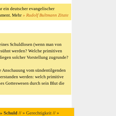
r ein deutscher evangelischer
tament. Mehr
Rudolf Bultmann Zitate
eines Schuldlosen (wenn man von
esühnt werden? Welche primitiven
liegen solcher Vorstellung zugrunde?
die Anschauung vom sündentilgenden
verstanden werden: welch primitive
s Gotteswesen durch sein Blut die
/
Schuld
//
Gerechtigkeit
//