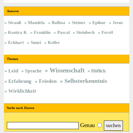
Autoren
Strauß
Mandela
Balboa
Steiner
Epikur
Jesus
Kontra K
Franklin
Pascal
Steinbeck
Ferstl
Eckhart
Sunzi
Keller
Themen
Wissenschaft
Leid
Sprache
Höflich
Selbsterkenntnis
Frieden
Erfahrung
Wirklichkeit
Suche nach Zitaten
Genau