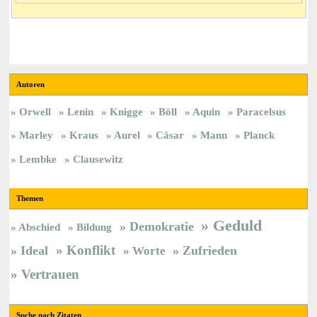
Autoren
Orwell
Lenin
Knigge
Böll
Aquin
Paracelsus
Marley
Kraus
Aurel
Cäsar
Mann
Planck
Lembke
Clausewitz
Themen
Geduld
Demokratie
Abschied
Bildung
Konflikt
Ideal
Zufrieden
Worte
Vertrauen
Suche nach Zitaten