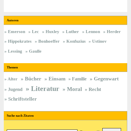
Autoren
Emerson
Lec
Huxley
Luther
Lennon
Herder
Hippokrates
Bonhoeffer
Konfuzius
Ustinov
Lessing
Gaulle
Themen
Bücher
Einsam
Gegenwart
Familie
Alter
Literatur
Moral
Jugend
Recht
Schriftsteller
Suche nach Zitaten