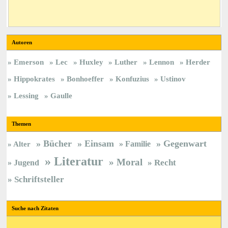
Autoren
Emerson
Lec
Huxley
Luther
Lennon
Herder
Hippokrates
Bonhoeffer
Konfuzius
Ustinov
Lessing
Gaulle
Themen
Bücher
Einsam
Gegenwart
Familie
Alter
Literatur
Moral
Jugend
Recht
Schriftsteller
Suche nach Zitaten