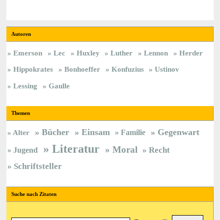
Autoren
Emerson
Lec
Huxley
Luther
Lennon
Herder
Hippokrates
Bonhoeffer
Konfuzius
Ustinov
Lessing
Gaulle
Themen
Bücher
Einsam
Gegenwart
Familie
Alter
Literatur
Moral
Jugend
Recht
Schriftsteller
Suche nach Zitaten