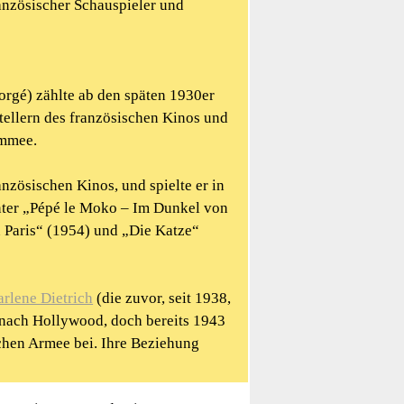
anzösischer Schauspieler und
rgé) zählte ab den späten 1930er
tellern des französischen Kinos und
ommee.
anzösischen Kinos, und spielte er in
nter „Pépé le Moko – Im Dunkel von
n Paris“ (1954) und „Die Katze“
rlene Dietrich
(die zuvor, seit 1938,
) nach Hollywood, doch bereits 1943
schen Armee bei. Ihre Beziehung