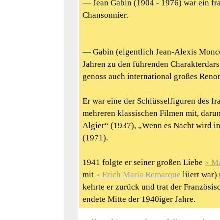
— Jean Gabin (1904 - 1976) war ein fr
Chansonnier.
— Gabin (eigentlich Jean-Alexis Monco
Jahren zu den führenden Charakterdars
genoss auch international großes Ren
Er war eine der Schlüsselfiguren des fr
mehreren klassischen Filmen mit, daru
Algier“ (1937), „Wenn es Nacht wird i
(1971).
1941 folgte er seiner großen Liebe
Ma
mit
Erich Maria Remarque
liiert war
kehrte er zurück und trat der Französi
endete Mitte der 1940iger Jahre.