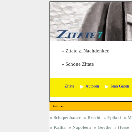
Zitate z. Nachdenken
Schöne Zitate
Zitate
Autoren
Jean Gabin
Autoren
Schopenhauer
Brecht
Epiktet
M
Kafka
Napoleon
Goethe
Hesse