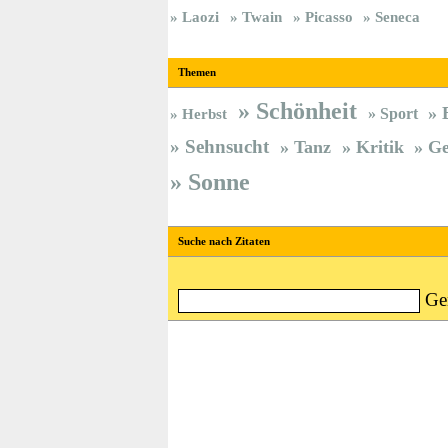
Laozi
Twain
Picasso
Seneca
Themen
Schönheit
Sport
Herbst
Sehnsucht
Tanz
Kritik
Ge
Sonne
Suche nach Zitaten
Ge