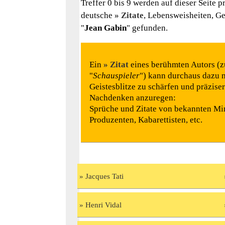
Treffer 0 bis 9 werden auf dieser Seite 
deutsche
Zitate
, Lebensweisheiten, G
"
Jean Gabin
" gefunden.
Ein
Zitat
eines berühmten Autors (z
"
Schauspieler
") kann durchaus dazu m
Geistesblitze zu schärfen und präzise
Nachdenken anzuregen:
Sprüche und Zitate von bekannten Mim
Produzenten, Kabarettisten, etc.
Jacques Tati
Henri Vidal