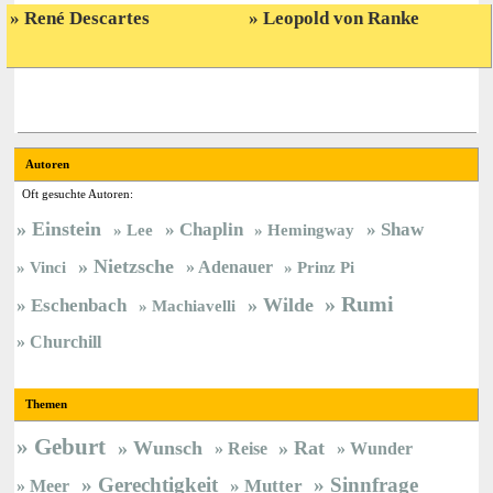
René Descartes
Leopold von Ranke
Autoren
Oft gesuchte Autoren:
Einstein
Chaplin
Shaw
Lee
Hemingway
Nietzsche
Vinci
Adenauer
Prinz Pi
Rumi
Wilde
Eschenbach
Machiavelli
Churchill
Themen
Geburt
Wunsch
Rat
Reise
Wunder
Gerechtigkeit
Sinnfrage
Meer
Mutter