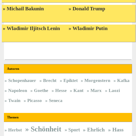
Michail Bakunin
Donald Trump
Wladimir Iljitsch Lenin
Wladimir Putin
Autoren
Schopenhauer
Brecht
Epiktet
Morgenstern
Kafka
Napoleon
Goethe
Hesse
Kant
Marx
Laozi
Twain
Picasso
Seneca
Themen
Schönheit
Ehrlich
Hass
Sport
Herbst