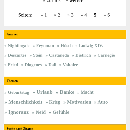
zurück
weiter
Seiten:
1
2
3
4
5
6
Autoren
Nightingale
Feynman
Hüsch
Ludwig XIV.
Descartes
Stein
Castaneda
Dietrich
Carnegie
Fried
Diogenes
Dali
Voltaire
Themen
Urlaub
Danke
Macht
Geburtstag
Menschlichkeit
Krieg
Motivation
Auto
Ignoranz
Neid
Gefühle
Suche nach Zitaten